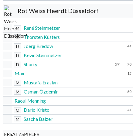
Rot Weiss Heerdt Düsseldorf
René Steinmetzer
M
Thorsten Küsters
M
Joerg Bredow
D
41'
Kevin Steinmetzer
D
Shorty
D
59'
70'
Max
15'
Mustafa Eraslan
M
Osman Özdemir
M
60'
Raoul Menning
Dario Kristo
O
41'
Sascha Balzer
M
ERSATZSPIELER