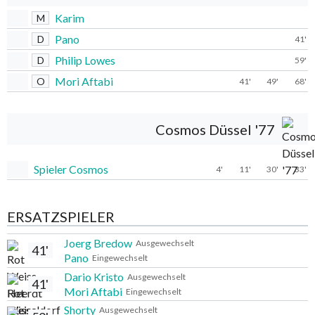
Karim
M
Pano
D
41'
Philip Lowes
D
59'
Mori Aftabi
O
41'
49'
68'
Cosmos Düssel '77
Spieler Cosmos
4'
11'
30'
33'
ERSATZSPIELER
Joerg Bredow
Ausgewechselt
41'
Pano
Eingewechselt
Dario Kristo
Ausgewechselt
41'
Mori Aftabi
Eingewechselt
Shorty
Ausgewechselt