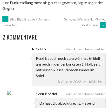
eine Punkteteilung mehr als gerecht gewesen, sagte sogar der
Gegner.
ARTIKEL-
←
Blau Blau Brause – A-Team
Schwarz Weiss Bilk ’79 – FC
Bootsmann
→
Reloaded
NAVIGATION
2 KOMMENTARE
Rickerix
Zum Antworten anmelden
René ist auch noch zu erwähnen. Er hielt
uns auch in der verkorksten 1. Halbzeit
mit seinen klasse Paraden immer im
Spiel.
18. August 2022 um 18:38 Uhr
Sven Brodel
Zum Antworten anmelden
Da hast Du absolut recht. Habe ich