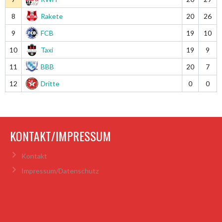
8
Rakete
20
26
9
FCB
19
10
10
Taxi
19
9
11
BBB
20
7
12
Dritte
0
0
KONTAKT/IMPRESSUM
Kontakt
Impressum/Datenschutz