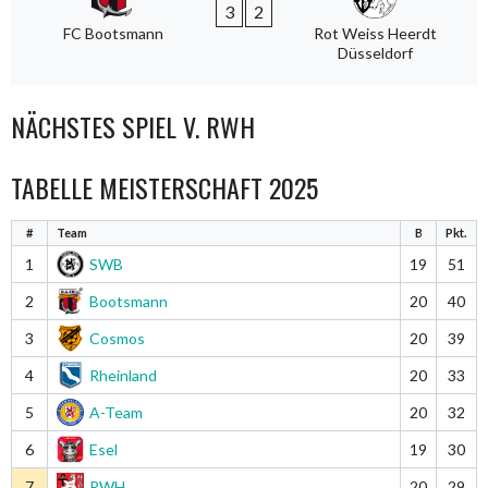
3
2
FC Bootsmann
Rot Weiss Heerdt
Düsseldorf
NÄCHSTES SPIEL V. RWH
TABELLE MEISTERSCHAFT 2025
#
Team
B
Pkt.
1
SWB
19
51
2
Bootsmann
20
40
3
Cosmos
20
39
4
Rheinland
20
33
5
A-Team
20
32
6
Esel
19
30
7
RWH
20
29