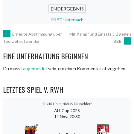
ENDERGEBNIS
SC Unterbach
ARTIKEL-
←
Erneute Abstimmung über
Mit Kampf und Einsatz 3:2 gegen
BBB
→
Tourziel notwendig
NAVIGATION
EINE UNTERHALTUNG BEGINNEN
Du musst
angemeldet
sein, um einen Kommentar abzugeben.
LETZTES SPIEL V. RWH
CfR Links, 40549 Düsseldorf
AH-Cup 2025
14 Nov.
20:30