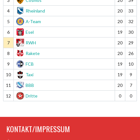
3
Cosmos
20
39
4
Rheinland
20
33
5
A-Team
20
32
6
Esel
19
30
7
RWH
20
29
8
Rakete
20
26
9
FCB
19
10
10
Taxi
19
9
11
BBB
20
7
12
Dritte
0
0
KONTAKT/IMPRESSUM