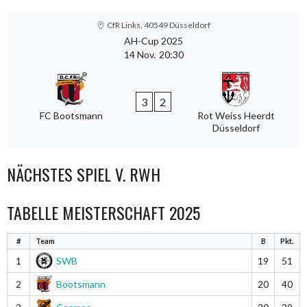
CfR Links, 40549 Düsseldorf
AH-Cup 2025
14 Nov.
20:30
3
2
FC Bootsmann
Rot Weiss Heerdt
Düsseldorf
NÄCHSTES SPIEL V. RWH
TABELLE MEISTERSCHAFT 2025
#
Team
B
Pkt.
1
SWB
19
51
2
Bootsmann
20
40