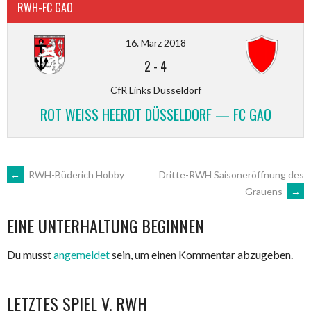
RWH-FC GAO
16. März 2018
2
-
4
CfR Links Düsseldorf
ROT WEISS HEERDT DÜSSELDORF — FC GAO
ARTIKEL-
←
RWH-Büderich Hobby
Dritte-RWH Saisoneröffnung des
Grauens
→
NAVIGATION
EINE UNTERHALTUNG BEGINNEN
Du musst
angemeldet
sein, um einen Kommentar abzugeben.
LETZTES SPIEL V. RWH