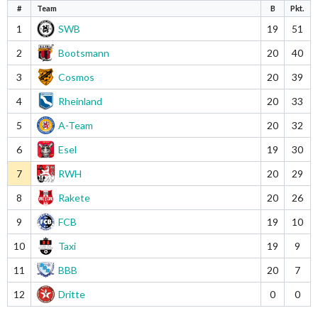
#
Team
B
Pkt.
1
SWB
19
51
2
Bootsmann
20
40
3
Cosmos
20
39
4
Rheinland
20
33
5
A-Team
20
32
6
Esel
19
30
7
RWH
20
29
8
Rakete
20
26
9
FCB
19
10
10
Taxi
19
9
11
BBB
20
7
12
Dritte
0
0