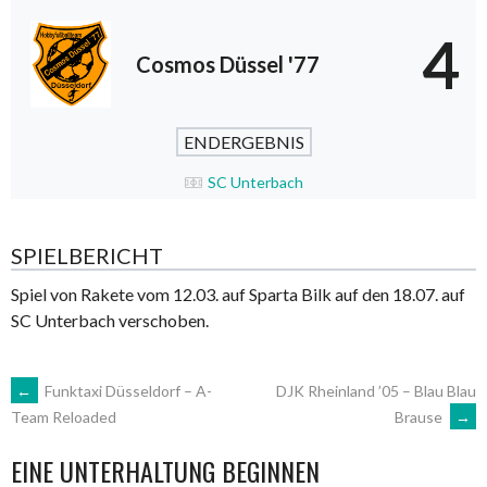
4
Cosmos Düssel '77
ENDERGEBNIS
SC Unterbach
SPIELBERICHT
Spiel von Rakete vom 12.03. auf Sparta Bilk auf den 18.07. auf
SC Unterbach verschoben.
ARTIKEL-
←
Funktaxi Düsseldorf – A-
DJK Rheinland ’05 – Blau Blau
Brause
→
Team Reloaded
NAVIGATION
EINE UNTERHALTUNG BEGINNEN