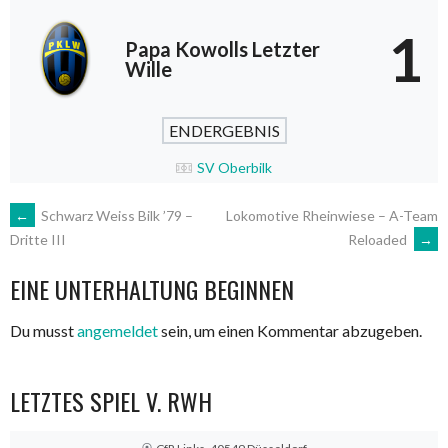
1
Papa Kowolls Letzter
Wille
ENDERGEBNIS
SV Oberbilk
ARTIKEL-
←
Schwarz Weiss Bilk ’79 –
Lokomotive Rheinwiese – A-Team
Reloaded
→
Dritte III
NAVIGATION
EINE UNTERHALTUNG BEGINNEN
Du musst
angemeldet
sein, um einen Kommentar abzugeben.
LETZTES SPIEL V. RWH