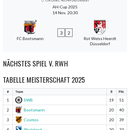
CfR Links, 40549 Düsseldorf
AH-Cup 2025
14 Nov.
20:30
3
2
FC Bootsmann
Rot Weiss Heerdt
Düsseldorf
NÄCHSTES SPIEL V. RWH
TABELLE MEISTERSCHAFT 2025
#
Team
B
Pkt.
1
SWB
19
51
2
Bootsmann
20
40
3
Cosmos
20
39
4
Rheinland
20
33