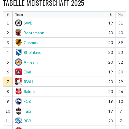
TABELLE MEISTERSCHAFT 2025
#
Team
B
Pkt.
1
SWB
19
51
2
Bootsmann
20
40
3
Cosmos
20
39
4
Rheinland
20
33
5
A-Team
20
32
6
Esel
19
30
7
RWH
20
29
8
Rakete
20
26
9
FCB
19
10
10
Taxi
19
9
11
BBB
20
7