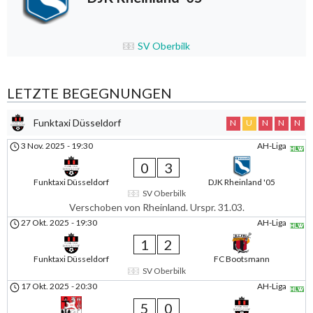
SV Oberbilk
LETZTE BEGEGNUNGEN
Funktaxi Düsseldorf
N
U
N
N
N
3 Nov. 2025
-
19:30
AH-Liga
0
3
Funktaxi Düsseldorf
DJK Rheinland '05
SV Oberbilk
Verschoben von Rheinland. Urspr. 31.03.
27 Okt. 2025
-
19:30
AH-Liga
1
2
Funktaxi Düsseldorf
FC Bootsmann
SV Oberbilk
17 Okt. 2025
-
20:30
AH-Liga
5
0