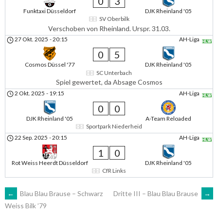
0
3
Funktaxi Düsseldorf
DJK Rheinland '05
SV Oberbilk
Verschoben von Rheinland. Urspr. 31.03.
27 Okt. 2025
-
20:15
AH-Liga
0
5
Cosmos Düssel '77
DJK Rheinland '05
SC Unterbach
Spiel gewertet, da Absage Cosmos
2 Okt. 2025
-
19:15
AH-Liga
0
0
DJK Rheinland '05
A-Team Reloaded
Sportpark Niederheid
22 Sep. 2025
-
20:15
AH-Liga
1
0
Rot Weiss Heerdt Düsseldorf
DJK Rheinland '05
CfR Links
ARTIKEL-
←
Blau Blau Brause – Schwarz
Dritte III – Blau Blau Brause
→
Weiss Bilk ’79