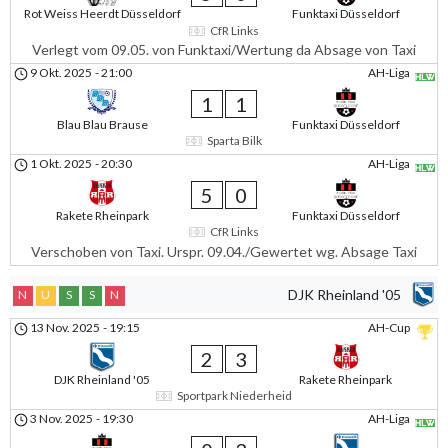
Rot Weiss Heerdt Düsseldorf
Funktaxi Düsseldorf
CfR Links
Verlegt vom 09.05. von Funktaxi/Wertung da Absage von Taxi
9 Okt. 2025
-
21:00
AH-Liga
1
1
Blau Blau Brause
Funktaxi Düsseldorf
Sparta Bilk
1 Okt. 2025
-
20:30
AH-Liga
5
0
Rakete Rheinpark
Funktaxi Düsseldorf
CfR Links
Verschoben von Taxi. Urspr. 09.04./Gewertet wg. Absage Taxi
DJK Rheinland '05
N
U
S
S
N
13 Nov. 2025
-
19:15
AH-Cup
2
3
DJK Rheinland '05
Rakete Rheinpark
Sportpark Niederheid
3 Nov. 2025
-
19:30
AH-Liga