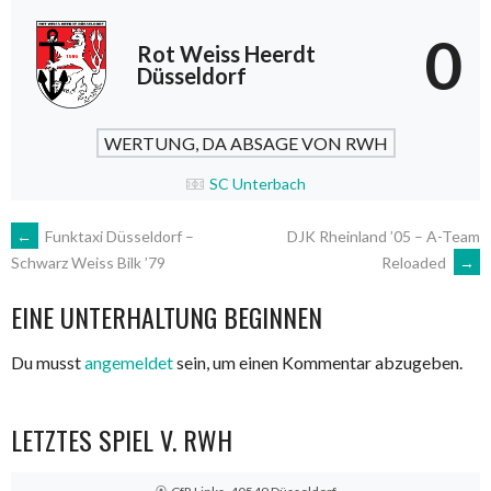
0
Rot Weiss Heerdt
Düsseldorf
WERTUNG, DA ABSAGE VON RWH
SC Unterbach
ARTIKEL-
←
Funktaxi Düsseldorf –
DJK Rheinland ’05 – A-Team
Reloaded
→
Schwarz Weiss Bilk ’79
NAVIGATION
EINE UNTERHALTUNG BEGINNEN
Du musst
angemeldet
sein, um einen Kommentar abzugeben.
LETZTES SPIEL V. RWH