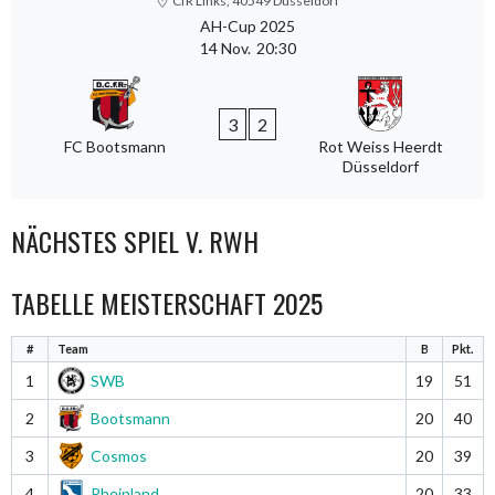
CfR Links, 40549 Düsseldorf
AH-Cup 2025
14 Nov.
20:30
3
2
FC Bootsmann
Rot Weiss Heerdt
Düsseldorf
NÄCHSTES SPIEL V. RWH
TABELLE MEISTERSCHAFT 2025
#
Team
B
Pkt.
1
SWB
19
51
2
Bootsmann
20
40
3
Cosmos
20
39
4
Rheinland
20
33