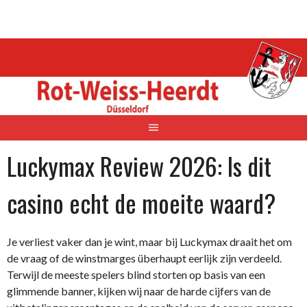
Springe
zum
Inhalt
Luckymax Review 2026: Is dit
casino echt de moeite waard?
Je verliest vaker dan je wint, maar bij Luckymax draait het om
de vraag of de winstmarges überhaupt eerlijk zijn verdeeld.
Terwijl de meeste spelers blind storten op basis van een
glimmende banner, kijken wij naar de harde cijfers van de