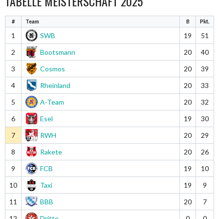
TABELLE MEISTERSCHAFT 2025
#
Team
B
Pkt.
1
SWB
19
51
2
Bootsmann
20
40
3
Cosmos
20
39
4
Rheinland
20
33
5
A-Team
20
32
6
Esel
19
30
7
RWH
20
29
8
Rakete
20
26
9
FCB
19
10
10
Taxi
19
9
11
BBB
20
7
12
Dritte
0
0