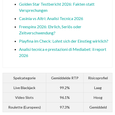
Golden Star Testbericht 2026: Fakten statt
Versprechungen
Casinia vs Altri: Analisi Tecnica 2026
Freespinx 2026: Ehrlich, Seriös oder
Zeitverschwendung?
Playfina im Check: Lohnt sich der Einstieg wirklich?
Analisi tecnica e prestazioni di Mediabet: il report
2026
Spelcategorie
Gemiddelde RTP
Risicoprofiel
Live Blackjack
99.2%
Laag
Video Slots
96.1%
Hoog
Roulette (Europees)
97.3%
Gemiddeld