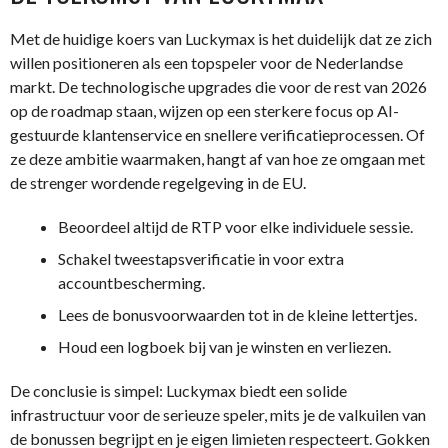
Met de huidige koers van Luckymax is het duidelijk dat ze zich
willen positioneren als een topspeler voor de Nederlandse
markt. De technologische upgrades die voor de rest van 2026
op de roadmap staan, wijzen op een sterkere focus op AI-
gestuurde klantenservice en snellere verificatieprocessen. Of
ze deze ambitie waarmaken, hangt af van hoe ze omgaan met
de strenger wordende regelgeving in de EU.
Beoordeel altijd de RTP voor elke individuele sessie.
Schakel tweestapsverificatie in voor extra
accountbescherming.
Lees de bonusvoorwaarden tot in de kleine lettertjes.
Houd een logboek bij van je winsten en verliezen.
De conclusie is simpel: Luckymax biedt een solide
infrastructuur voor de serieuze speler, mits je de valkuilen van
de bonussen begrijpt en je eigen limieten respecteert. Gokken