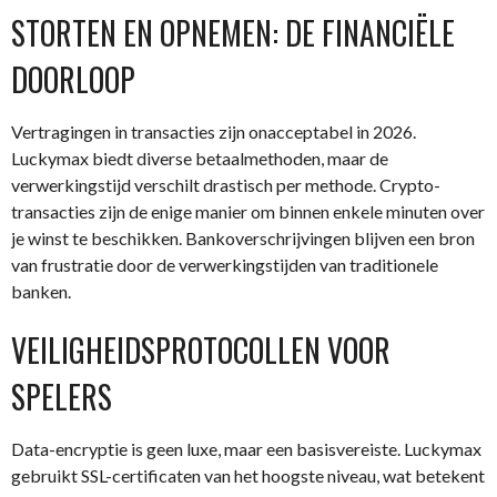
STORTEN EN OPNEMEN: DE FINANCIËLE
DOORLOOP
Vertragingen in transacties zijn onacceptabel in 2026.
Luckymax biedt diverse betaalmethoden, maar de
verwerkingstijd verschilt drastisch per methode. Crypto-
transacties zijn de enige manier om binnen enkele minuten over
je winst te beschikken. Bankoverschrijvingen blijven een bron
van frustratie door de verwerkingstijden van traditionele
banken.
VEILIGHEIDSPROTOCOLLEN VOOR
SPELERS
Data-encryptie is geen luxe, maar een basisvereiste. Luckymax
gebruikt SSL-certificaten van het hoogste niveau, wat betekent