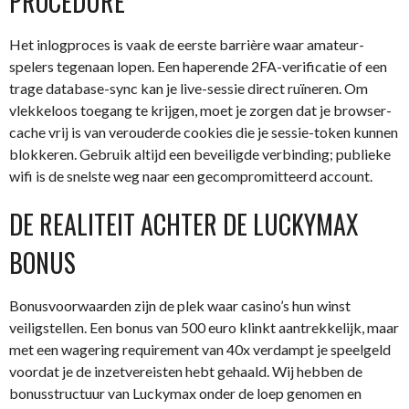
PROCEDURE
Het inlogproces is vaak de eerste barrière waar amateur-
spelers tegenaan lopen. Een haperende 2FA-verificatie of een
trage database-sync kan je live-sessie direct ruïneren. Om
vlekkeloos toegang te krijgen, moet je zorgen dat je browser-
cache vrij is van verouderde cookies die je sessie-token kunnen
blokkeren. Gebruik altijd een beveiligde verbinding; publieke
wifi is de snelste weg naar een gecompromitteerd account.
DE REALITEIT ACHTER DE LUCKYMAX
BONUS
Bonusvoorwaarden zijn de plek waar casino’s hun winst
veiligstellen. Een bonus van 500 euro klinkt aantrekkelijk, maar
met een wagering requirement van 40x verdampt je speelgeld
voordat je de inzetvereisten hebt gehaald. Wij hebben de
bonusstructuur van Luckymax onder de loep genomen en